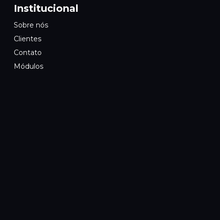
Institucional
Sobre nós
Clientes
Contato
Módulos
Redes Sociais
Contato
+55 (44) 99157-9557
Avenida Marginal Gelindo Desiderato Stefanuto
Site Seguro